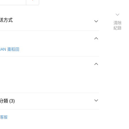
送方式
清除
紀錄
次付款
IAN 棗稻田
80
類 (3)
推薦
客服
｜每天剛剛好的美味