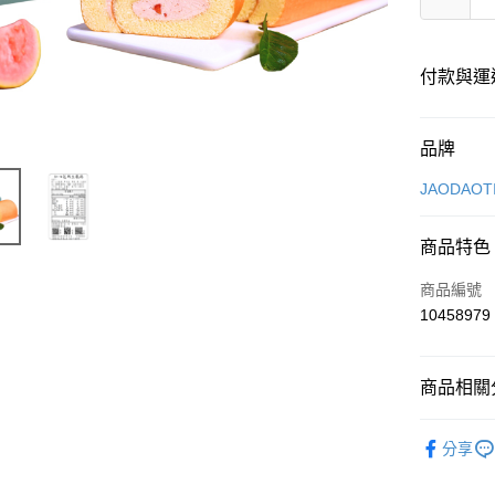
付款與運
付款方式
品牌
信用卡一
JAODAOT
商品特色
運送方式
商品編號
冷藏宅配
10458979
每筆NT$1
商品相關分
人氣商品
分享
餐桌日常