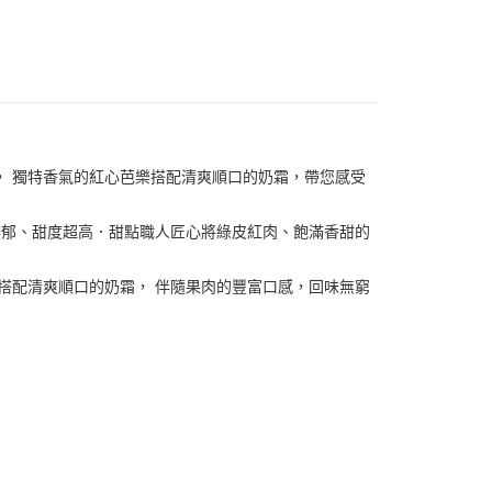
｜把產地帶回家
， 獨特香氣的紅心芭樂搭配清爽順口的奶霜，帶您感受
濃郁、甜度超高．甜點職人匠心將綠皮紅肉、飽滿香甜的
搭配清爽順口的奶霜， 伴隨果肉的豐富口感，回味無窮