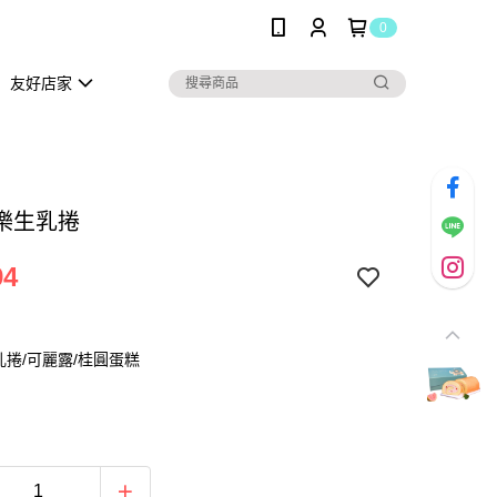
0
友好店家
樂生乳捲
94
乳捲/可麗露/桂圓蛋糕