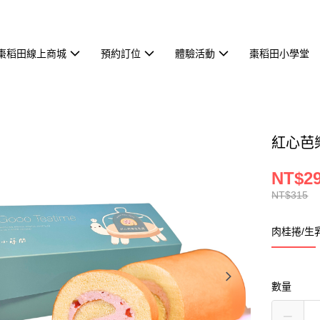
棗稻田線上商城
預約訂位
體驗活動
棗稻田小學堂
紅心芭
NT$2
NT$315
肉桂捲/生
數量