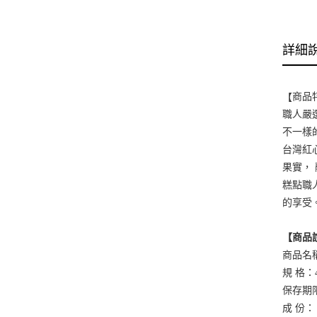
詳細
【
商品
職人嚴
不一樣
台灣紅
果實，
糕點職
的享受
【商品
商品名
規 格：4
保存期
成 份：