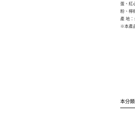
蛋、紅
粉、檸
產 地
※本產
本分類