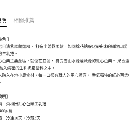
農場延伸
說明
相關推薦
特色
】
選日清紫羅蘭麵粉， 打造出蓬鬆柔軟，如同棉花糖般Q彈美味的細緻口感
的生乳捲。
心芭樂主要產區，就位在宜蘭， 身受雪山水源灌溉源的紅心芭樂。 果香
 融入綿密的生乳奶霜餡料之中。
人融入在地小農食材，每一口都有職人的用心驚喜， 香氣獨特的紅心芭樂
。
說明】
稱：棗稻田紅心芭樂生乳捲
00g/盒
限：冷凍10天，冷藏3天